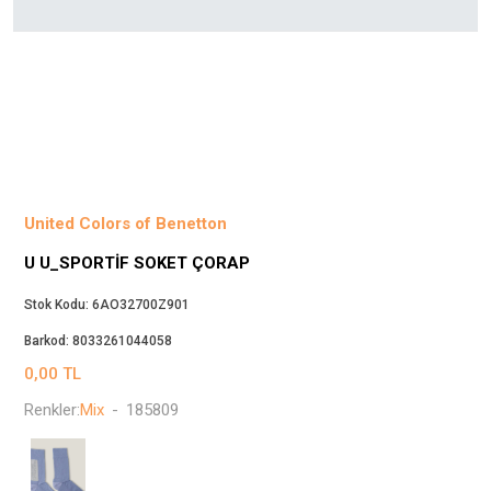
Beppi
JJXX
Puma
Tuğba
Converse
Benetton
Jack & Jones
United Colors of Benetton
Gap
U U_SPORTIF SOKET ÇORAP
Koton
Wrangler
Stok Kodu:
6AO32700Z901
Lee
Barkod:
8033261044058
Only
0,00
TL
Nike
Renkler:
Mix
-
185809
Levi`s
Erke