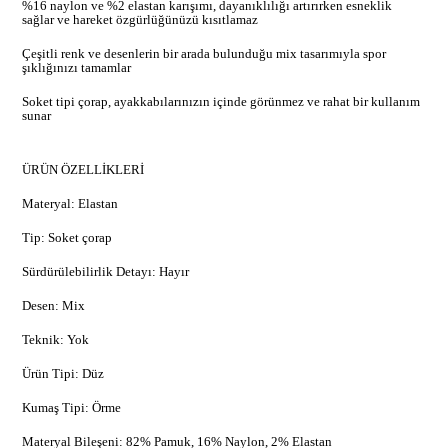
%16 naylon ve %2 elastan karışımı, dayanıklılığı artırırken esneklik
sağlar ve hareket özgürlüğünüzü kısıtlamaz
Çeşitli renk ve desenlerin bir arada bulunduğu mix tasarımıyla spor
şıklığınızı tamamlar
Soket tipi çorap, ayakkabılarınızın içinde görünmez ve rahat bir kullanım
sunar
ÜRÜN ÖZELLİKLERİ
Materyal: Elastan
Tip: Soket çorap
Sürdürülebilirlik Detayı: Hayır
Desen: Mix
Teknik: Yok
Ürün Tipi: Düz
Kumaş Tipi: Örme
Materyal Bileşeni: 82% Pamuk, 16% Naylon, 2% Elastan