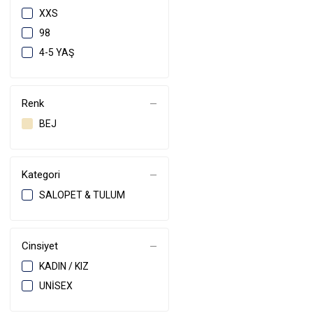
XXS
98
4-5 YAŞ
Renk
BEJ
Kategori
SALOPET & TULUM
Cinsiyet
KADIN / KIZ
UNISEX