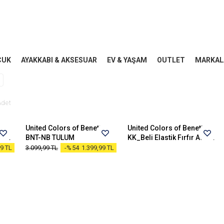
CUK
AYAKKABI & AKSESUAR
EV & YAŞAM
OUTLET
MARKAL
1-3 AY
3-6 AY
6-9 AY
9-12 AY
12-18 AY
XXS
82
90
98
YS
Adet
ton
United Colors of Benetton
United Colors of Benetton
KK_Beli Elastik Fırfır Askılı Önü Fiyonklu Salopet
BNT-NB TULUM
KK_Beli Elastik Fırfır Askılı Önü Fiyonklu Salopet
99
TL
3.099,99
TL
-%54
1.399,99
TL