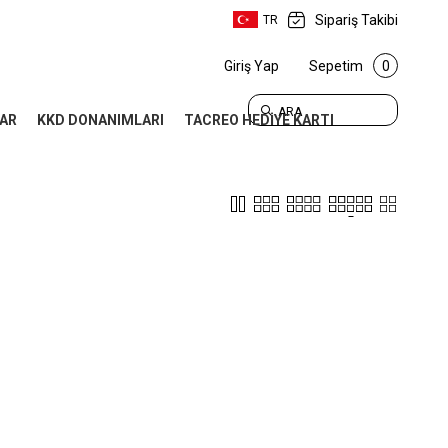
Sipariş Takibi
TR
Giriş Yap
Sepetim
0
ARA
AR
KKD DONANIMLARI
TACREO HEDİYE KARTI