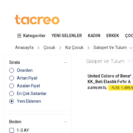
Kategoriler
YENİ GELENLER
KADIN
ERKEK
ÇO
Anasayfa
Çocuk
Kız Çocuk
Salopet Ve Tulum
4-5 Yaş
Salopet Ve Tulum
3
Sırala
Önerilen
United Colors of Benet
Artan Fiyat
Azalan Fiyat
3.399,99
TL
-%55
1.499,
En Çok Satanlar
Yeni Eklenen
Beden
1-3 AY