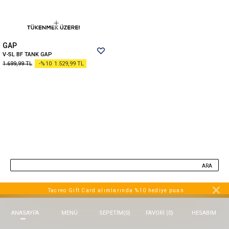
Beppi
JJXX
Puma
GAP
Tuğba
V-SL BF TANK GAP
Converse
1.699,99
TL
-%10
1.529,99
TL
Benetton
Jack & Jones
Gap
Koton
Wrangler
Lee
ARA
Only
Nike
Tacreo Gift Card alımlarında %10 hediye puan
Levi`s
ANASAYFA
MENÜ
FAVORI (
0
)
HESABIM
SEPETIM
(
0
)
Erke