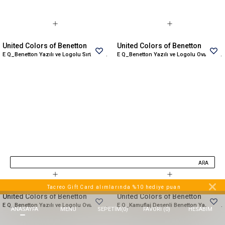
Beppi
JJXX
Puma
United Colors of Benetton
United Colors of Benetton
Tuğba
E Q_Benetton Yazılı ve Logolu Sırt Çantası
E Q_Benetton Yazılı ve Logolu Oval Kalem Kutusu
Converse
Benetton
Jack & Jones
Gap
Koton
Wrangler
Lee
ARA
Only
Nike
Tacreo Gift Card alımlarında %10 hediye puan
United Colors of Benetton
United Colors of Benetton
Levi`s
E Q_Benetton Yazılı ve Logolu Oval Kalem Kutusu
E Q_Kamuflaj Desenli Benetton Yazılı Anaokul Çantası
ANASAYFA
MENÜ
FAVORI (
0
)
HESABIM
SEPETIM
(
0
)
Erke