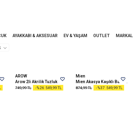
CUK
AYAKKABI & AKSESUAR
EV & YAŞAM
OUTLET
MARKAL
k
Standart
STANDART
AROW
Mien
Set
Arow 2li Akrilik Tuzluk Set
Mien Akasya Kaşıklı Baharatlık
L
749,99
TL
-%26
549,99
TL
874,99
TL
-%37
549,99
TL