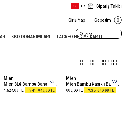
Sipariş Takibi
TR
Giriş Yap
Sepetim
0
ARA
AR
KKD DONANIMLARI
TACREO HEDİYE KARTI
STANDART
STANDART
Mien
Mien
Mien 3Lü Bambu Baharatlık Seti
Mien Bambu Kaşıklı Baharatlık
1.624,99
TL
-%41
949,99
TL
999,99
TL
-%35
649,99
TL