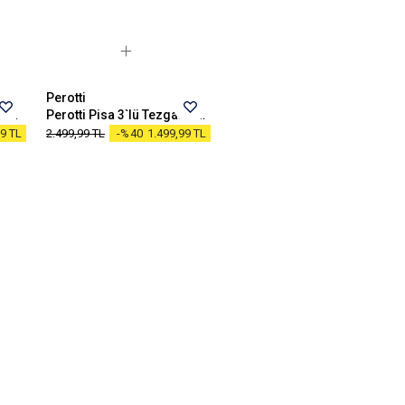
STANDART
Perotti
Perotti Pisa 13 Parça Tezgah Üstü Bambu Mutfak Seti
Perotti Pisa 3`lü Tezgah Üstü Bambu Standlı Baharat Seti
99
TL
2.499,99
TL
-%40
1.499,99
TL