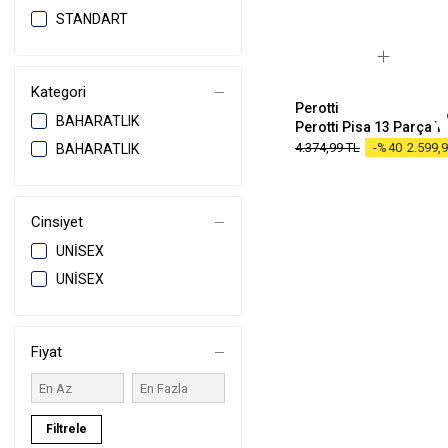
STANDART
STANDART
Kategori
Perotti
BAHARATLIK
4.374,99
TL
-%40
2.599,
BAHARATLIK
Cinsiyet
UNISEX
UNISEX
Fiyat
Filtrele