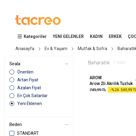
Kategoriler
YENİ GELENLER
KADIN
ERKEK
ÇO
Anasayfa
Ev & Yaşam
Mutfak & Sofra
Baharatlı
Standart
Baharatlık
7
Adet
Sırala
Önerilen
AROW
Artan Fiyat
Arow 2li Akrilik Tuzluk 
Azalan Fiyat
749,99
TL
-%26
549,99
T
En Çok Satanlar
Yeni Eklenen
Beden
STANDART