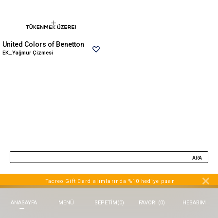
Beppi
JJXX
Puma
United Colors of Benetton
Tuğba
EK_Yağmur Çizmesi
Converse
Benetton
Jack & Jones
Gap
Koton
Wrangler
Lee
ARA
Only
Nike
Tacreo Gift Card alımlarında %10 hediye puan
Levi`s
ANASAYFA
MENÜ
FAVORI (
0
)
HESABIM
SEPETIM
(
0
)
Erke