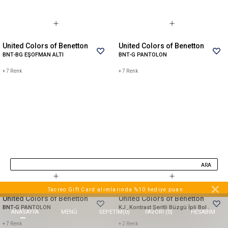
Beppi
JJXX
Puma
United Colors of Benetton
United Colors of Benetton
Tuğba
BNT-BG EŞOFMAN ALTI
BNT-G PANTOLON
Converse
+
7
Renk
+
7
Renk
Benetton
Jack & Jones
Gap
Koton
Wrangler
Lee
ARA
Only
Nike
Tacreo Gift Card alımlarında %10 hediye puan
United Colors of Benetton
United Colors of Benetton
Levi`s
BNT-G PANTOLON
KJ_Kontrast Şeritli Büzgü İpli Bol Paça Eşofman Altı
ANASAYFA
MENÜ
FAVORI (
0
)
HESABIM
SEPETIM
(
0
)
Erke
+
7
Renk
+
2
Renk