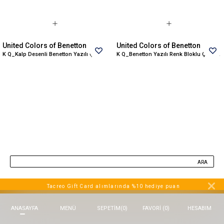
Beppi
JJXX
Puma
United Colors of Benetton
United Colors of Benetton
Tuğba
K Q_Kalp Desenli Benetton Yazılı Çift Bölme Kalem Kutusu
K Q_Benetton Yazılı Renk Bloklu Çift Bölme Kalem Kutusu
Converse
Benetton
Jack & Jones
Gap
Koton
Wrangler
Lee
ARA
Only
Nike
Tacreo Gift Card alımlarında %10 hediye puan
Levi`s
ANASAYFA
MENÜ
FAVORI (
0
)
HESABIM
SEPETIM
(
0
)
Erke