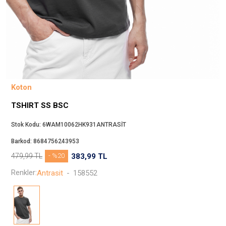
Beppi
JJXX
Puma
Tuğba
Converse
Benetton
Koton
Jack & Jones
TSHIRT SS BSC
Gap
Koton
Stok Kodu:
6WAM10062HK931ANTRASİT
Wrangler
Barkod:
8684756243953
Lee
479,99
TL
- %20
383,99
TL
Only
Renkler:
Antrasit
-
158552
Nike
Levi`s
Erke