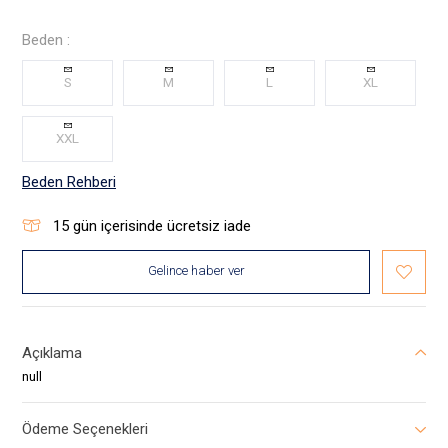
Beden :
S
M
L
XL
XXL
Beden Rehberi
15
gün içerisinde ücretsiz iade
Gelince haber ver
Açıklama
null
Ödeme Seçenekleri