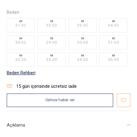
Beden :
31-32
32-32
33-32
34-32
36-32
29-30
30-30
31-30
32-30
33-30
34-30
36-30
Beden Rehberi
15
gün içerisinde ücretsiz iade
Gelince haber ver
Açıklama