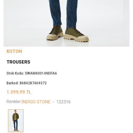
Beppi
JJXX
Puma
Tuğba
Converse
Benetton
KOTON
Jack & Jones
TROUSERS
Gap
Koton
Stok Kodu:
5WAM40014NDFA6
Wrangler
Barkod:
8684287469372
Lee
1.399,99
TL
Only
Renkler:
İNDİGO STONE
-
122516
Nike
Levi`s
Erke