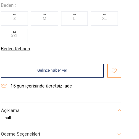
Beden :
S
M
L
XL
XXL
Beden Rehberi
Gelince haber ver
15
gün içerisinde ücretsiz iade
Açıklama
null
Ödeme Seçenekleri