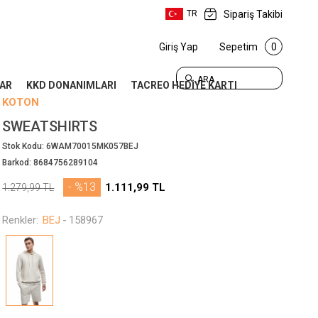
Sipariş Takibi
TR
Giriş Yap
Sepetim
0
ARA
AR
KKD DONANIMLARI
TACREO HEDİYE KARTI
KOTON
SWEATSHIRTS
Stok Kodu:
6WAM70015MK057BEJ
Barkod:
8684756289104
- %13
1.111,99
TL
1.279,99
TL
Renkler:
BEJ
-
158967