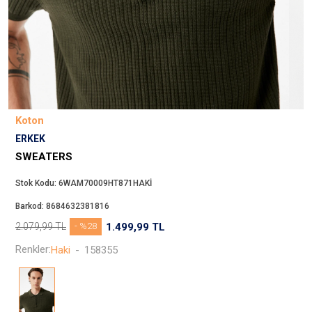
Beppi
JJXX
Puma
Tuğba
Converse
Benetton
Koton
Jack & Jones
ERKEK
Gap
SWEATERS
Koton
Stok Kodu:
6WAM70009HT871HAKİ
Wrangler
Barkod:
8684632381816
Lee
2.079,99
TL
- %28
1.499,99
TL
Only
Renkler:
Haki
-
158355
Nike
Levi`s
Erke