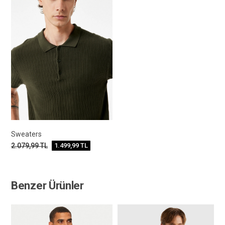
Sweaters
2.079,99
TL
1.499,99
TL
Benzer Ürünler