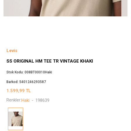
Beppi
JJXX
Puma
Tuğba
Converse
Benetton
Levis
Jack & Jones
SS ORIGINAL HM TEE TR VINTAGE KHAKI
Gap
Koton
Stok Kodu:
008BT00010Haki
Wrangler
Barkod:
5401246293587
Lee
1.599,99
TL
Only
Renkler:
Haki
-
198639
Nike
Levi`s
Erke