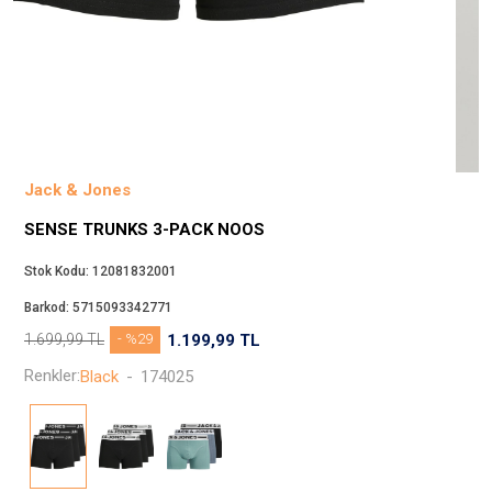
Beppi
JJXX
Puma
Tuğba
Converse
Benetton
Jack & Jones
Jack & Jones
SENSE TRUNKS 3-PACK NOOS
Gap
Koton
Stok Kodu:
12081832001
Wrangler
Barkod:
5715093342771
Lee
1.699,99
TL
- %29
1.199,99
TL
Only
Renkler:
Black
-
174025
Nike
Levi`s
Erke