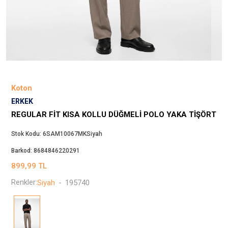
Beppi
JJXX
Puma
Tuğba
Converse
Benetton
Koton
Jack & Jones
ERKEK
Gap
REGULAR FIT KISA KOLLU DÜĞMELI POLO YAKA TIŞÖRT
Koton
Stok Kodu:
6SAM10067MKSiyah
Wrangler
Barkod:
8684846220291
Lee
899,99
TL
Only
Renkler:
Siyah
-
195740
Nike
Levi`s
Erke