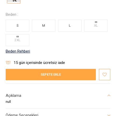
Beden :
S
M
L
XL
2XL
Beden Rehberi
15
gün içerisinde ücretsiz iade
SEPETE EKLE
Açıklama
null
Ödeme Seçenekleri