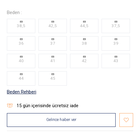
Beden :
38,5
42,5
44,5
37,5
36
37
38
39
40
41
42
43
44
45
Beden Rehberi
15
gün içerisinde ücretsiz iade
Gelince haber ver