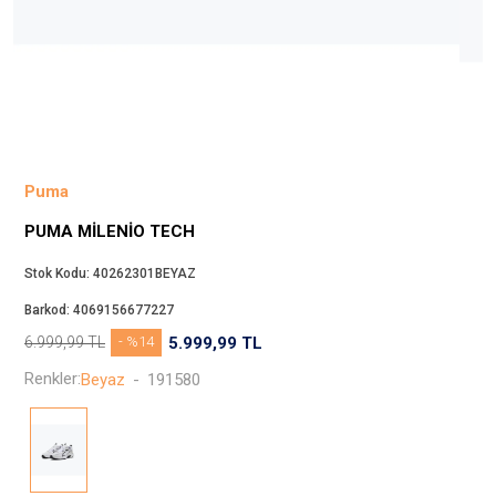
Beppi
JJXX
Puma
Tuğba
Converse
Benetton
Puma
Jack & Jones
PUMA MILENIO TECH
Gap
Koton
Stok Kodu:
40262301BEYAZ
Wrangler
Barkod:
4069156677227
Lee
6.999,99
TL
- %14
5.999,99
TL
Only
Renkler:
Beyaz
-
191580
Nike
Levi`s
Erke