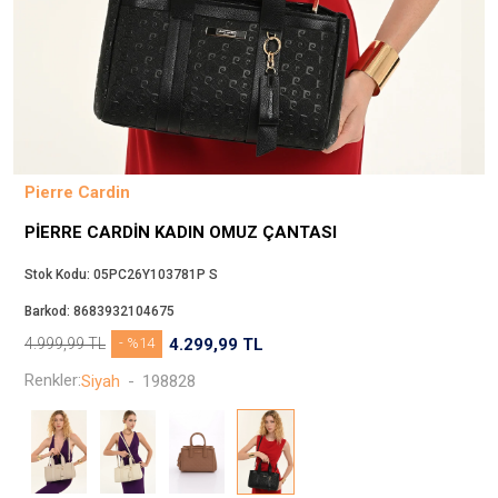
Beppi
JJXX
Puma
Tuğba
Converse
Benetton
Pierre Cardin
Jack & Jones
PIERRE CARDIN KADIN OMUZ ÇANTASI
Gap
Koton
Stok Kodu:
05PC26Y103781P S
Wrangler
Barkod:
8683932104675
Lee
4.999,99
TL
- %14
4.299,99
TL
Only
Renkler:
Siyah
-
198828
Nike
Levi`s
Erke