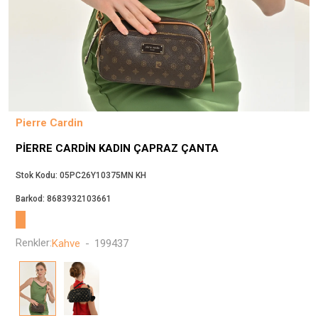
Beppi
JJXX
Puma
Tuğba
Converse
Benetton
Pierre Cardin
Jack & Jones
PIERRE CARDIN KADIN ÇAPRAZ ÇANTA
Gap
Koton
Stok Kodu:
05PC26Y10375MN KH
Wrangler
Barkod:
8683932103661
Lee
Only
Renkler:
Kahve
-
199437
Nike
Levi`s
Erke