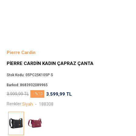
Beppi
JJXX
Puma
Tuğba
Converse
Benetton
Pierre Cardin
Jack & Jones
PIERRE CARDIN KADIN ÇAPRAZ ÇANTA
Gap
Koton
Stok Kodu:
05PC25K105P S
Wrangler
Barkod:
8683932089965
Lee
3.999,99
TL
- %10
3.599,99
TL
Only
Renkler:
Siyah
-
188308
Nike
Levi`s
Erke