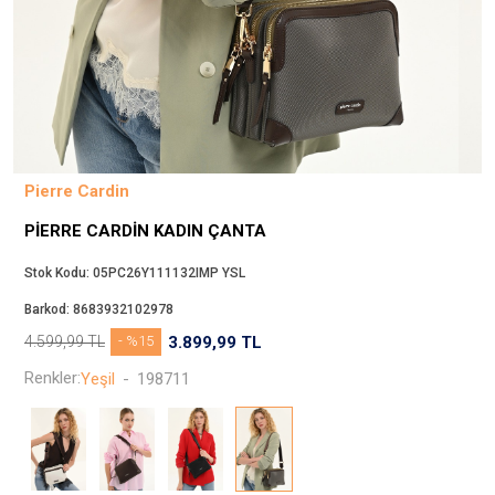
Beppi
JJXX
Puma
Tuğba
Converse
Benetton
Pierre Cardin
Jack & Jones
PIERRE CARDIN KADIN ÇANTA
Gap
Koton
Stok Kodu:
05PC26Y111132IMP YSL
Wrangler
Barkod:
8683932102978
Lee
4.599,99
TL
- %15
3.899,99
TL
Only
Renkler:
Yeşil
-
198711
Nike
Levi`s
Erke