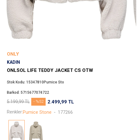
Beppi
JJXX
Puma
Tuğba
Converse
Benetton
ONLY
Jack & Jones
KADIN
Gap
ONLSOL LIFE TEDDY JACKET CS OTW
Koton
Stok Kodu:
15347810Pumice Sto
Wrangler
Barkod:
5715677074722
Lee
5.199,99
TL
- %52
2.499,99
TL
Only
Renkler:
Pumice Stone
-
177266
Nike
Levi`s
Erke