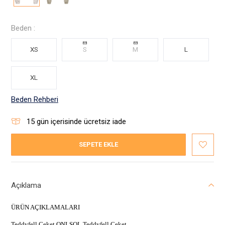
Beden :
XS
S
M
L
XL
Beden Rehberi
15
gün içerisinde ücretsiz iade
SEPETE EKLE
Açıklama
ÜRÜN AÇIKLAMALARI
Teddyfell Ceket ONLSOL Teddyfell Ceket