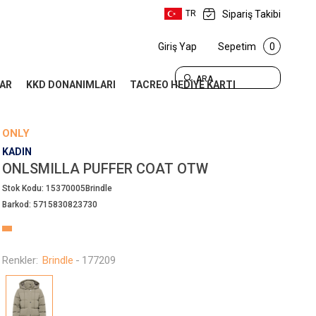
Sipariş Takibi
TR
Giriş Yap
Sepetim
0
ARA
AR
KKD DONANIMLARI
TACREO HEDİYE KARTI
ONLY
KADIN
ONLSMILLA PUFFER COAT OTW
Stok Kodu:
15370005Brindle
Barkod:
5715830823730
Renkler:
Brindle
-
177209