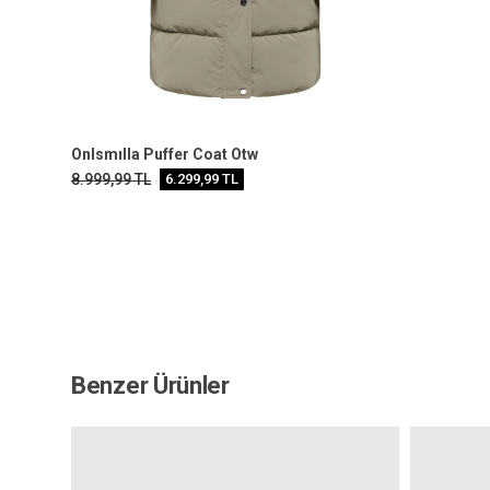
Onlsmılla Puffer Coat Otw
8.999,99
TL
6.299,99
TL
Benzer Ürünler