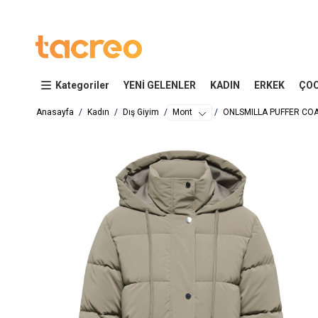
Kategoriler
YENİ GELENLER
KADIN
ERKEK
ÇO
Anasayfa
Kadın
Dış Giyim
Mont
ONLSMILLA PUFFER CO