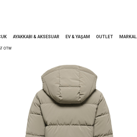
CUK
AYAKKABI & AKSESUAR
EV & YAŞAM
OUTLET
MARKAL
AT OTW