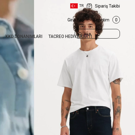
Sipariş Takibi
TR
Giriş Yap
Sepetim
0
ARA
KKD DONANIMLARI
TACREO HEDİYE KARTI