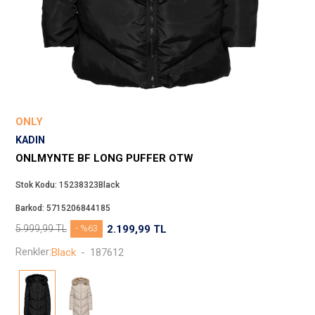
Beppi
JJXX
Puma
Tuğba
Converse
Benetton
ONLY
Jack & Jones
KADIN
Gap
ONLMYNTE BF LONG PUFFER OTW
Koton
Stok Kodu:
15238323Black
Wrangler
Barkod:
5715206844185
Lee
5.999,99
TL
- %63
2.199,99
TL
Only
Renkler:
Black
-
187612
Nike
Levi`s
Erke