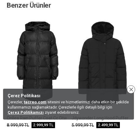
Benzer Ürünler
Çerez Politikası
Çerezler,
tacreo.com
sitesini ve hizmetlerimizi daha etkin bir şekilde
kullanmamızı sağlamaktadır. Çerezlerle ilgili detaylı bilgi için
Çerez Politikamızı
ziyaret edebilirsiniz.
Onllea Raın Puffer Coat Cc Otw
Jdywonder Long Hood Puffer Otw Sıj
8.999,99
TL
2.999,99
TL
5.999,99
TL
2.499,99
TL