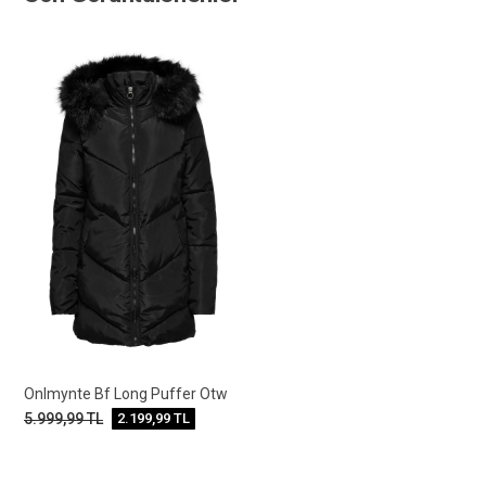
Onlmynte Bf Long Puffer Otw
5.999,99
TL
2.199,99
TL