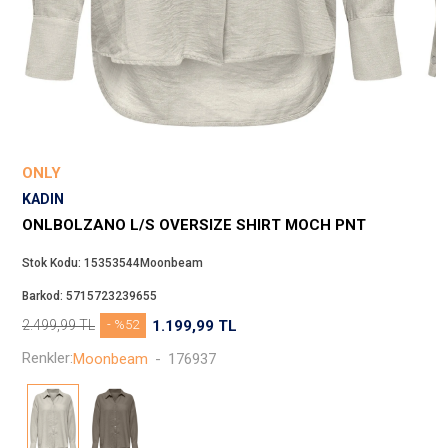
Beppi
JJXX
Puma
Tuğba
Converse
Benetton
ONLY
Jack & Jones
KADIN
Gap
ONLBOLZANO L/S OVERSIZE SHIRT MOCH PNT
Koton
Stok Kodu:
15353544Moonbeam
Wrangler
Barkod:
5715723239655
Lee
2.499,99
TL
- %52
1.199,99
TL
Only
Renkler:
Moonbeam
-
176937
Nike
Levi`s
Erke