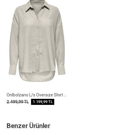
Onlbolzano L/s Oversıze Shırt Moch Pnt
2.499,99
TL
1.199,99
TL
Benzer Ürünler