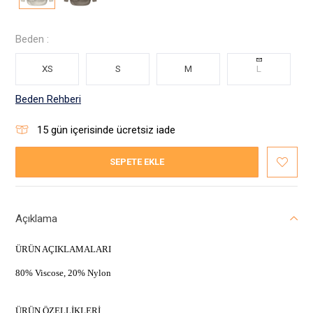
Beden :
XS
S
M
L
Beden Rehberi
15
gün içerisinde ücretsiz iade
SEPETE EKLE
Açıklama
ÜRÜN AÇIKLAMALARI
80% Viscose, 20% Nylon
ÜRÜN ÖZELLİKLERİ