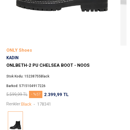
Beppi
JJXX
Puma
Tuğba
Converse
Benetton
ONLY Shoes
Jack & Jones
KADIN
Gap
ONLBETH-2 PU CHELSEA BOOT - NOOS
Koton
Stok Kodu:
15238755Black
Wrangler
Barkod:
5715104917226
Lee
5.599,99
TL
- %57
2.399,99
TL
Only
Renkler:
Black
-
178341
Nike
Levi`s
Erke