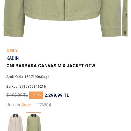
Beppi
JJXX
Puma
Tuğba
Converse
Benetton
ONLY
Jack & Jones
KADIN
Gap
ONLBARBARA CANVAS MIX JACKET OTW
Koton
Stok Kodu:
15371906Sage
Wrangler
Barkod:
5715865846216
Lee
5.199,99
TL
- %56
2.299,99
TL
Only
Renkler:
Sage
-
176984
Nike
Levi`s
Erke