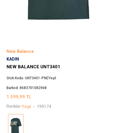
Beppi
JJXX
Puma
Tuğba
Converse
Benetton
New Balance
Jack & Jones
KADIN
Gap
NEW BALANCE UNT3401
Koton
Stok Kodu:
UNT3401-PNEYeşil
Wrangler
Barkod:
8683701082968
Lee
1.599,99
TL
Only
Renkler:
Yeşil
-
199174
Nike
Levi`s
Erke