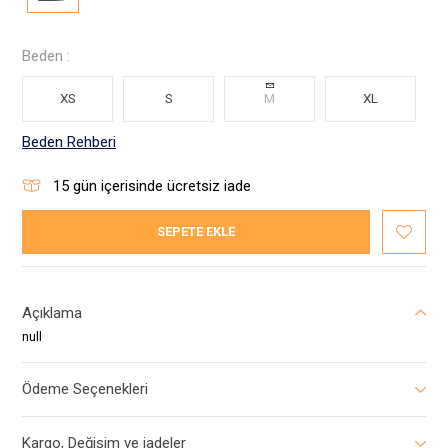
Beden :
XS
S
M
XL
Beden Rehberi
15
gün içerisinde ücretsiz iade
SEPETE EKLE
Açıklama
null
Ödeme Seçenekleri
Kargo, Değişim ve iadeler