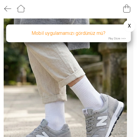
0
0
0
0
0
0
0
0
AYAKKABI & AKSESUAR
YENİ GELENLER
EV & YAŞAM
MARKALAR
OUTLET
ÇOCUK
KADIN
ERKEK
KADIN
ÜST GİYİM
ÜST GİYİM
KIZ ÇOCUK
YATAK ODASI
Tüm Giyim
Ds Damat
KADIN AYAKKABI
X
ERKEK
ALT GİYİM
ALT GİYİM
ERKEK ÇOCUK
Tüm Ayakkabı
Haribo
Mobil uygulamamızı gördünüz mü?
MUTFAK & SOFRA
KADIN ÇANTA
Play Store >>>
KIZ ÇOCUK
DIŞ GİYİM
DIŞ GİYİM
New Balance
AKSESUAR
ERKEK AYAKKABI
ERKEK ÇOCUK
AYAKKABI
AYAKKABI & ÇANTA
Benetton Home
BANYO
EV & YAŞAM
PLAJ GİYİM
ERKEK ÇANTA
TÜMÜNÜ GÖR
Alas
AKSESUAR & ÇANTA
KIZ ÇOCUK AYAKKABI
Softchef
Arow
KIZ ÇOCUK ÇANTA
Paçi
ERKEK ÇOCUK AYAKKABI
Perotti
Mien
ERKEK ÇOCUK ÇANTA
English Home
Pierre Cardin