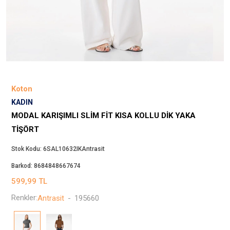
Beppi
JJXX
Puma
Tuğba
Converse
Benetton
Koton
Jack & Jones
KADIN
Gap
MODAL KARIŞIMLI SLIM FIT KISA KOLLU DIK YAKA
Koton
TIŞÖRT
Wrangler
Stok Kodu:
6SAL10632IKAntrasit
Lee
Barkod:
8684848667674
Only
599,99
TL
Nike
Renkler:
Antrasit
-
195660
Levi`s
Erke