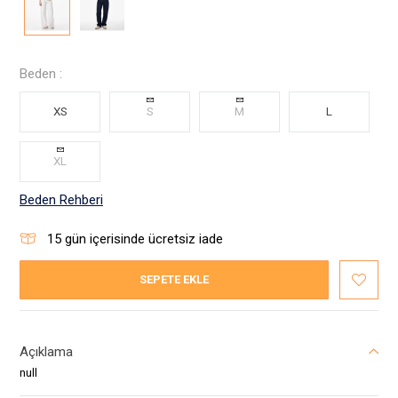
Beden :
XS
S
M
L
XL
Beden Rehberi
15
gün içerisinde ücretsiz iade
SEPETE EKLE
Açıklama
null