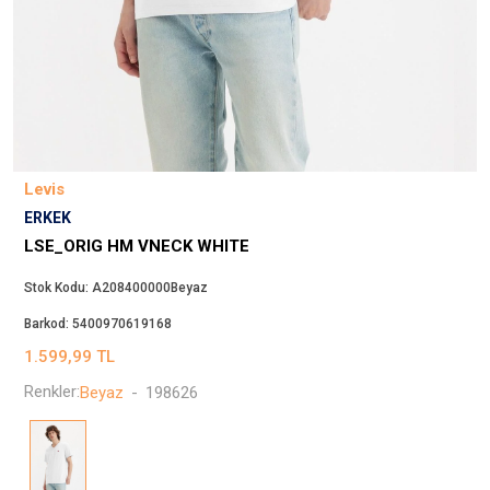
Beppi
JJXX
Puma
Tuğba
Converse
Benetton
Levis
Jack & Jones
ERKEK
Gap
LSE_ORIG HM VNECK WHITE
Koton
Stok Kodu:
A208400000Beyaz
Wrangler
Barkod:
5400970619168
Lee
1.599,99
TL
Only
Renkler:
Beyaz
-
198626
Nike
Levi`s
Erke