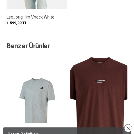
Lse_orıg Hm Vneck Whıte
1.599,99
TL
Benzer Ürünler