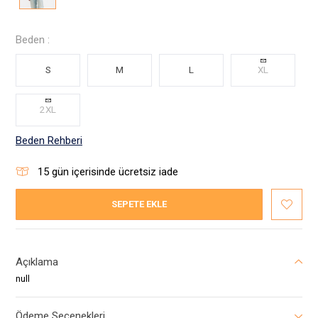
Beden :
S
M
L
XL
2XL
Beden Rehberi
15
gün içerisinde ücretsiz iade
SEPETE EKLE
Açıklama
null
Ödeme Seçenekleri