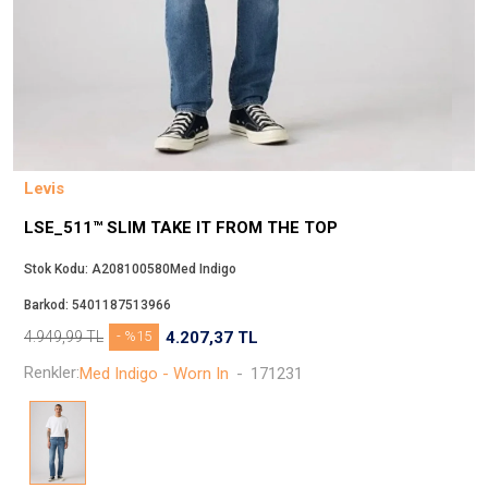
Beppi
JJXX
Puma
Tuğba
Converse
Benetton
Levis
Jack & Jones
LSE_511™ SLIM TAKE IT FROM THE TOP
Gap
Koton
Stok Kodu:
A208100580Med Indigo
Wrangler
Barkod:
5401187513966
Lee
4.949,99
TL
- %15
4.207,37
TL
Only
Renkler:
Med Indigo - Worn In
-
171231
Nike
Levi`s
Erke