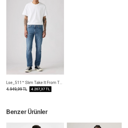
Lse_511™ Slım Take It From The Top
4.949,99
TL
4.207,37
TL
Benzer Ürünler