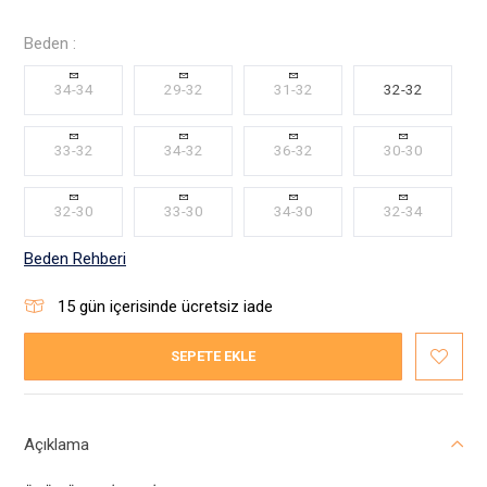
Beden :
34-34
29-32
31-32
32-32
33-32
34-32
36-32
30-30
32-30
33-30
34-30
32-34
Beden Rehberi
15
gün içerisinde ücretsiz iade
SEPETE EKLE
Açıklama