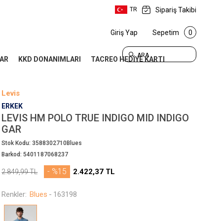
Sipariş Takibi
TR
Giriş Yap
Sepetim
0
ARA
AR
KKD DONANIMLARI
TACREO HEDİYE KARTI
Levis
ERKEK
LEVIS HM POLO TRUE INDIGO MID INDIGO
GAR
Stok Kodu:
3588302710Blues
Barkod:
5401187068237
- %15
2.422,37
TL
2.849,99
TL
Renkler:
Blues
-
163198