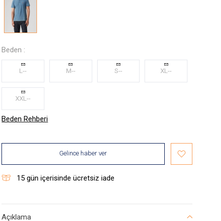
Beden :
L--
M--
S--
XL--
XXL--
Beden Rehberi
Gelince haber ver
15
gün içerisinde ücretsiz iade
Açıklama