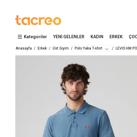
Kategoriler
YENİ GELENLER
KADIN
ERKEK
ÇO
Anasayfa
Erkek
Üst Giyim
Polo Yaka T-shirt
LEVIS HM PO