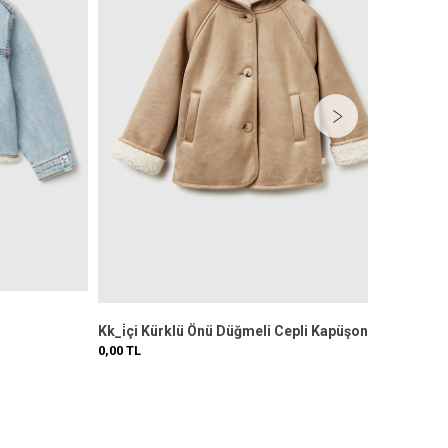
Kk_i̇çi Kürklü Önü Düğmeli Cepli Kapüşonlu Suni Deri Ceket
0,00
TL
0,00
T