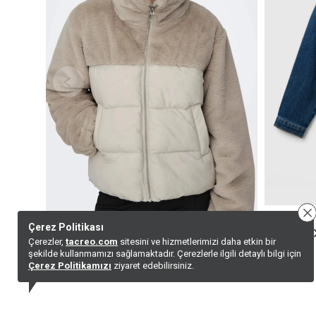
Çerez Politikası
Onlwanja Fur Puffer Mıx Jacket Noos Otw
Kj_denim 
Çerezler,
tacreo.com
sitesini ve hizmetlerimizi daha etkin bir
0,00
TL
5.199,99
TL
3.639,99
TL
şekilde kullanmamızı sağlamaktadır. Çerezlerle ilgili detaylı bilgi için
Çerez Politikamızı
ziyaret edebilirsiniz.