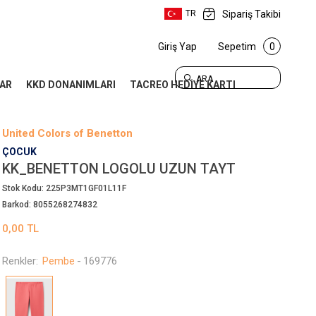
Sipariş Takibi
TR
Giriş Yap
Sepetim
0
ARA
AR
KKD DONANIMLARI
TACREO HEDİYE KARTI
United Colors of Benetton
ÇOCUK
KK_BENETTON LOGOLU UZUN TAYT
Stok Kodu:
225P3MT1GF01L11F
Barkod:
8055268274832
0,00
TL
Renkler:
Pembe
-
169776