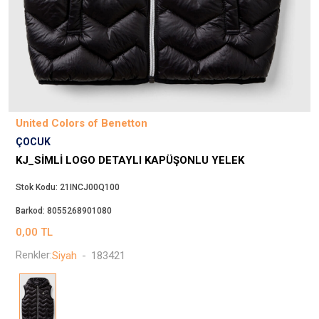
Beppi
JJXX
Puma
Tuğba
Converse
Benetton
United Colors of Benetton
Jack & Jones
ÇOCUK
Gap
KJ_SIMLI LOGO DETAYLI KAPÜŞONLU YELEK
Koton
Stok Kodu:
21INCJ00Q100
Wrangler
Barkod:
8055268901080
Lee
0,00
TL
Only
Renkler:
Siyah
-
183421
Nike
Levi`s
Erke