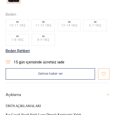
Beden :
10-11 YAŞ
11-12 YAŞ
13-14 YAŞ
6-7 YAŞ
7-8 YAŞ
8-9 YAŞ
Beden Rehberi
15
gün içerisinde ücretsiz iade
Gelince haber ver
Açıklama
ÜRÜN AÇIKLAMALARI
Kız Çocuk Siyah Simli Logo Detaylı Kapüşonlu Yelek