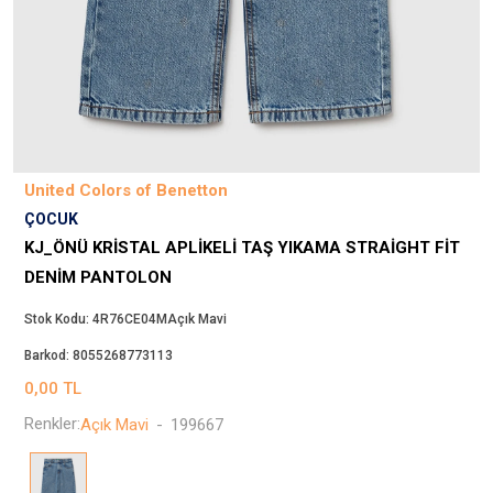
Beppi
JJXX
Puma
Tuğba
Converse
Benetton
United Colors of Benetton
Jack & Jones
ÇOCUK
Gap
KJ_ÖNÜ KRISTAL APLIKELI TAŞ YIKAMA STRAIGHT FIT
Koton
DENIM PANTOLON
Wrangler
Stok Kodu:
4R76CE04MAçık Mavi
Lee
Barkod:
8055268773113
Only
0,00
TL
Nike
Renkler:
Açık Mavi
-
199667
Levi`s
Erke