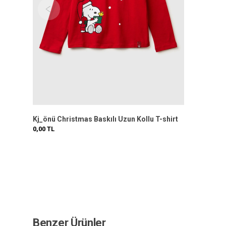
Kj_önü Christmas Baskılı Uzun Kollu T-shirt
0,00
TL
Benzer Ürünler