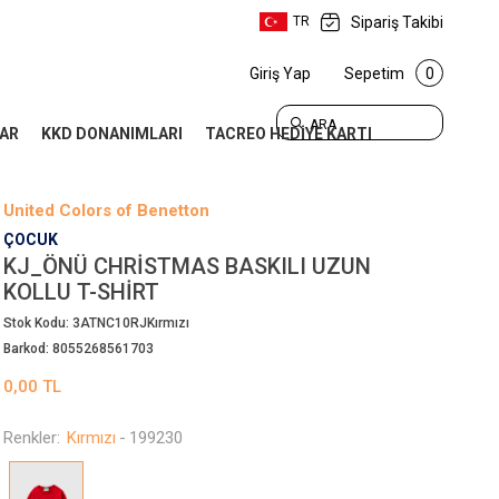
Sipariş Takibi
TR
Giriş Yap
Sepetim
0
ARA
AR
KKD DONANIMLARI
TACREO HEDİYE KARTI
United Colors of Benetton
ÇOCUK
KJ_ÖNÜ CHRISTMAS BASKILI UZUN
KOLLU T-SHIRT
Stok Kodu:
3ATNC10RJKırmızı
Barkod:
8055268561703
0,00
TL
Renkler:
Kırmızı
-
199230