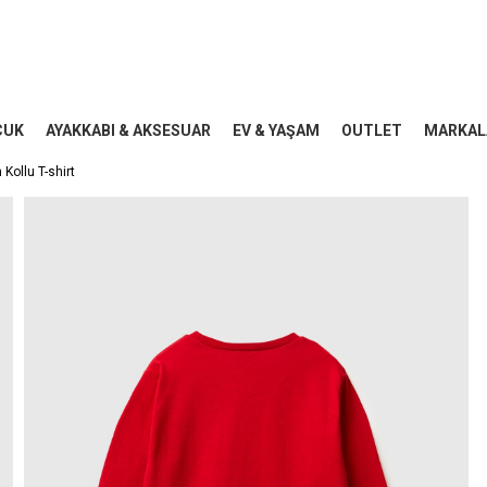
CUK
AYAKKABI & AKSESUAR
EV & YAŞAM
OUTLET
MARKAL
Kollu T-shirt