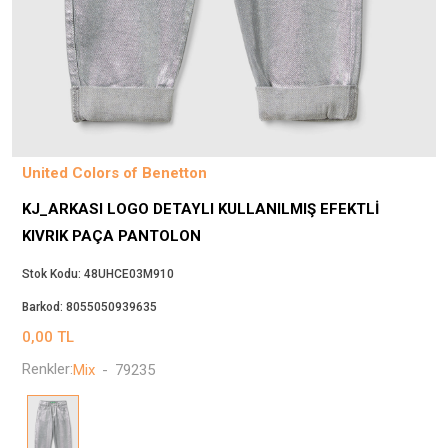
Beppi
JJXX
Puma
Tuğba
Converse
Benetton
United Colors of Benetton
Jack & Jones
KJ_ARKASI LOGO DETAYLI KULLANILMIŞ EFEKTLI
Gap
KIVRIK PAÇA PANTOLON
Koton
Wrangler
Stok Kodu:
48UHCE03M910
Lee
Barkod:
8055050939635
Only
0,00
TL
Nike
Renkler:
Mix
-
79235
Levi`s
Erke