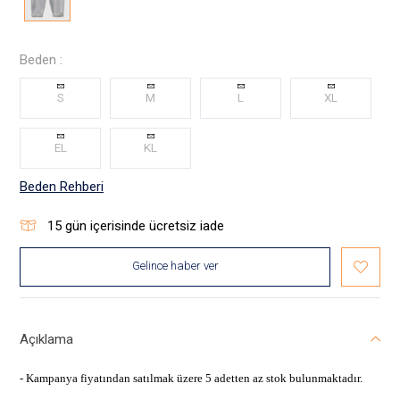
Beden :
S
M
L
XL
EL
KL
Beden Rehberi
15
gün içerisinde ücretsiz iade
Gelince haber ver
Açıklama
- Kampanya fiyatından satılmak üzere 5 adetten az stok bulunmaktadır.