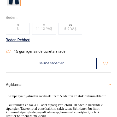
Beden :
S
11-12 YAŞ
8-9 YAŞ
Beden Rehberi
15
gün içerisinde ücretsiz iade
Gelince haber ver
Açıklama
- Kampanya fiyatından satılmak üzere 5 adetten az stok bulunmaktadır
- Bu üründen en fazla 10 adet sipariş verilebilir. 10 adedin üzerindeki
siparişleri Tacreo iptal etme hakkını saklı tutar. Belirlenen bu limit
kurumsal siparişlerde geçerli olmayıp, kurumsal siparişler için farklı
limitler belirlenebilmektedir