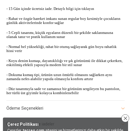
- 15 Gün içinde ücretsiz iade. Detaylı bilgi için tıklayın
- Rahat ve özgür hareket imkanı sunan regular boy kesimiyle çocukların
günlük aktivitelerinde konfor sağlar
- 5 Cepli tasarımı, küçük eşyaların düzenli bir şekilde saklanmasına
olanak tanır ve pratik kullanım sunar
- Normal bel yüksekliği, rahat bir oturuş sağlayarak gün boyu rahatlık
hissi verir
- Koyu denim kumaşı, dayanıklılığı ve şık görünümü ile dikkat çekerken,
eskitilmiş efektli yapısıyla modern bir stil sunar
- Dokuma kumaş tipi, ürünün uzun ömürlü olmasını sağlarken aynı
zamanda nefes alabilir yapıda olmasıyla konforu artırır
- Düz tasarımıyla sade ve zamansız bir görünüm sergileyen bu pantolon,
her türlü üst giyimle kolayca kombinlenebilir
Ödeme Seçenekleri
Kargo, Değişim ve iadeler
Çerez Politikası
Çerezler,
tacreo.com
sitesini ve hizmetlerimizi daha etkin bir şekilde