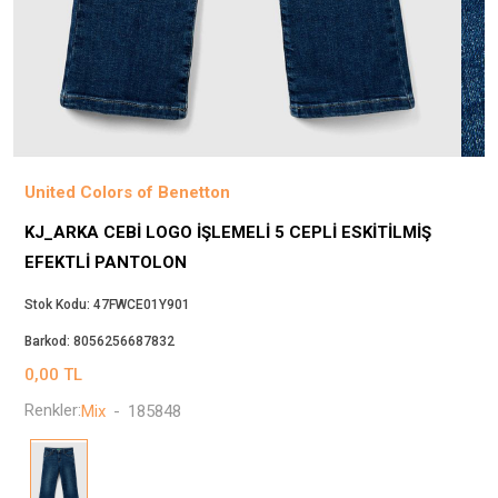
Beppi
JJXX
Puma
Tuğba
Converse
Benetton
United Colors of Benetton
Jack & Jones
KJ_ARKA CEBI LOGO İŞLEMELI 5 CEPLI ESKITILMIŞ
Gap
EFEKTLI PANTOLON
Koton
Wrangler
Stok Kodu:
47FWCE01Y901
Lee
Barkod:
8056256687832
Only
0,00
TL
Nike
Renkler:
Mix
-
185848
Levi`s
Erke