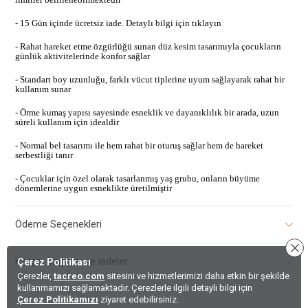
- 15 Gün içinde ücretsiz iade. Detaylı bilgi için tıklayın
- Rahat hareket etme özgürlüğü sunan düz kesim tasarımıyla çocukların
günlük aktivitelerinde konfor sağlar
- Standart boy uzunluğu, farklı vücut tiplerine uyum sağlayarak rahat bir
kullanım sunar
- Örme kumaş yapısı sayesinde esneklik ve dayanıklılık bir arada, uzun
süreli kullanım için idealdir
- Normal bel tasarımı ile hem rahat bir oturuş sağlar hem de hareket
serbestliği tanır
- Çocuklar için özel olarak tasarlanmış yaş grubu, onların büyüme
dönemlerine uygun esneklikte üretilmiştir
Ödeme Seçenekleri
Kargo, Değişim ve iadeler
Çerez Politikası
Çerezler,
tacreo.com
sitesini ve hizmetlerimizi daha etkin bir şekilde
kullanmamızı sağlamaktadır. Çerezlerle ilgili detaylı bilgi için
Çerez Politikamızı
ziyaret edebilirsiniz.