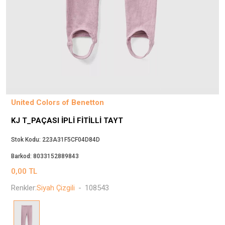
Beppi
JJXX
Puma
Tuğba
Converse
Benetton
Jack & Jones
United Colors of Benetton
Gap
KJ T_PAÇASI İPLI FITILLI TAYT
Koton
Wrangler
Stok Kodu:
223A31F5CF04D84D
Lee
Barkod:
8033152889843
Only
0,00
TL
Nike
Renkler:
Siyah Çizgili
-
108543
Levi`s
Erke