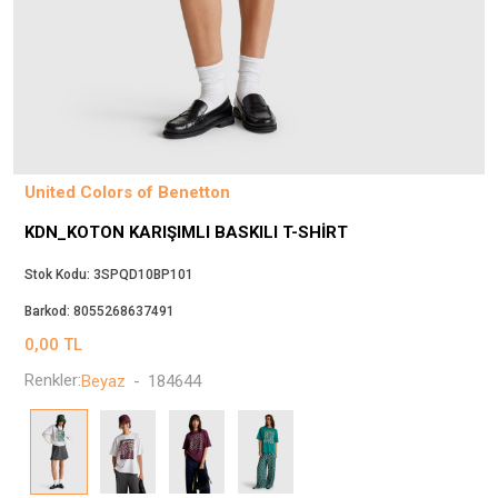
Beppi
JJXX
Puma
Tuğba
Converse
Benetton
United Colors of Benetton
Jack & Jones
KDN_KOTON KARIŞIMLI BASKILI T-SHIRT
Gap
Koton
Stok Kodu:
3SPQD10BP101
Wrangler
Barkod:
8055268637491
Lee
0,00
TL
Only
Renkler:
Beyaz
-
184644
Nike
Levi`s
Erke