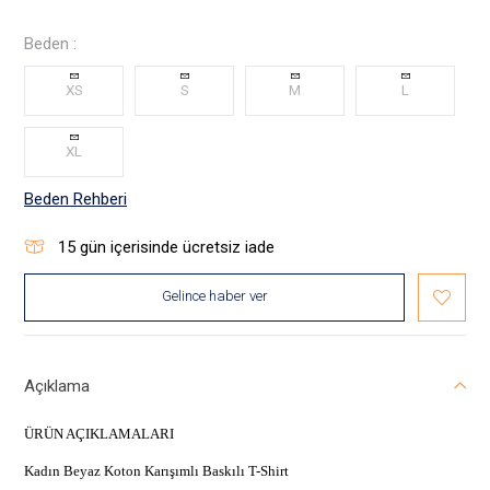
Beden :
XS
S
M
L
XL
Beden Rehberi
15
gün içerisinde ücretsiz iade
Gelince haber ver
Açıklama
ÜRÜN AÇIKLAMALARI
Kadın Beyaz Koton Karışımlı Baskılı T-Shirt