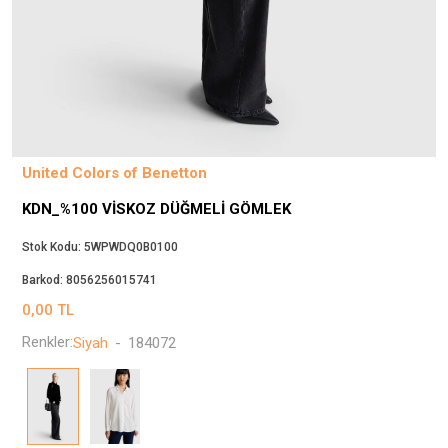
Beppi
JJXX
Puma
Tuğba
Converse
Benetton
United Colors of Benetton
Jack & Jones
KDN_%100 VISKOZ DÜĞMELI GÖMLEK
Gap
Koton
Stok Kodu:
5WPWDQ0B0100
Wrangler
Barkod:
8056256015741
Lee
0,00
TL
Only
Renkler:
Siyah
-
184072
Nike
Levi`s
Erke