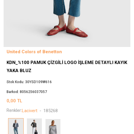
Beppi
JJXX
Puma
Tuğba
Converse
Benetton
United Colors of Benetton
Jack & Jones
KDN_%100 PAMUK ÇIZGILI LOGO İŞLEME DETAYLI KAYIK
Gap
YAKA BLUZ
Koton
Wrangler
Stok Kodu:
30YSD109W616
Lee
Barkod:
8056256037057
Only
0,00
TL
Nike
Renkler:
Lacivert
-
185268
Levi`s
Erke