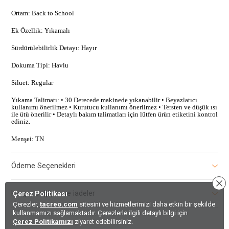
Ortam: Back to School
Ek Özellik: Yıkamalı
Sürdürülebilirlik Detayı: Hayır
Dokuma Tipi: Havlu
Siluet: Regular
Yıkama Talimatı: • 30 Derecede makinede yıkanabilir • Beyazlatıcı
kullanımı önerilmez • Kurutucu kullanımı önerilmez • Tersten ve düşük ısı
ile ütü önerilir • Detaylı bakım talimatları için lütfen ürün etiketini kontrol
ediniz.
Menşei: TN
Ödeme Seçenekleri
Kargo, Değişim ve iadeler
Çerez Politikası
Çerezler,
tacreo.com
sitesini ve hizmetlerimizi daha etkin bir şekilde
kullanmamızı sağlamaktadır. Çerezlerle ilgili detaylı bilgi için
Çerez Politikamızı
ziyaret edebilirsiniz.