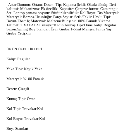
: Astar Durumu: Ortam: Desen: Tip: Kapama Şekli: Okula dönüş: Deri
kalitesi: Mekanizma: Ek özellik: Kapasite: Çerçeve formu: Cam rengi:
Set: Laptop çantası boyutu: Sürdürülebilirlik: Kol Boyu: Dış Materyal:
Materyal: Bornoz Uzunluğu: Parça Sayısı: Setli/Tekli: Havlu Tipi:
Boyut/Ebat: İç Materyal: MalzemeBileşeni:100% Pamuk Yıkama
Talimatı:CXXEADZ Cinsiyet:Kadın Kumaş Tipi:Örme Kalıp:Regular
Sezon:Spring Boy:Standart Ürün Grubu:T-Shirt Menşei:Tunus Yaş
Grubu:Yetişkin
ÜRÜN ÖZELLİKLERİ
Kalıp: Regular
Yaka Tipi: Kayık Yaka
Materyal: %100 Pamuk
Desen: Çizgili
Kumaş Tipi: Örme
Kol Tipi: Truvakar Kol
Kol Boyu: Truvakar Kol
Boy: Standart