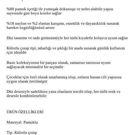
%80 pamuk içeriği ile yumuşak dokunuşu ve nefes alabilir yapısı
sayesinde gün boyu konfor sağlar
%18 naylon ve %2 elastan karışımı, esneklik ve dayanıklılık sunarak
hareket özgürlüğünüzü artırır
Düz tasarımı ve sade görünümüyle her türlü kıyafetle kolayca uyum sağlar
Külotlu çorap tipi, rahatlığı ve şıklığı bir arada sunarak günlük kullanım
için idealdir
Basic koleksiyonun bir parçası olarak, zamansız tarzınıza uyum
sağlayacak minimalist bir seçimdir
Çocuklar için özel olarak tasarlanmış olup, onların hassas cilt yapısına
uygun olarak üretilmiştir
Düz deseniyle sadelikten yana olanların tercihi olup, her türlü renk ve
desenle kombinlenebilir
ÜRÜN ÖZELLİKLERİ
Materyal: Pamuklu
Tip: Külotlu çorap