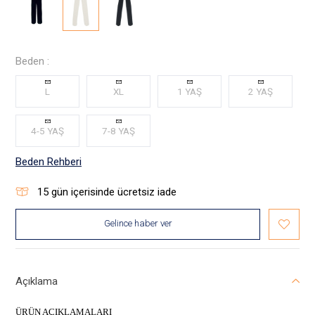
Beden :
L
XL
1 YAŞ
2 YAŞ
4-5 YAŞ
7-8 YAŞ
Beden Rehberi
15
gün içerisinde ücretsiz iade
Gelince haber ver
Açıklama
ÜRÜN AÇIKLAMALARI