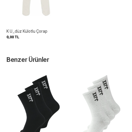
K U_düz Külotlu Çorap
0,00
TL
Benzer Ürünler