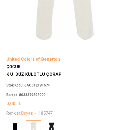
Beppi
JJXX
Puma
Tuğba
Converse
Benetton
Jack & Jones
United Colors of Benetton
Gap
ÇOCUK
Koton
K U_DÜZ KÜLOTLU ÇORAP
Wrangler
Stok Kodu:
6AO3T21BT674
Lee
Barkod:
8033379893999
Only
0,00
TL
Nike
Renkler:
Beyaz
-
185747
Levi`s
Erke