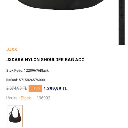
Beppi
JJXX
Puma
Tuğba
Converse
Benetton
JJXX
Jack & Jones
JXDARA NYLON SHOULDER BAG ACC
Gap
Koton
Stok Kodu:
12289676Black
Wrangler
Barkod:
5715824576000
Lee
2.874,99
TL
- %34
1.899,99
TL
Only
Renkler:
Black
-
196903
Nike
Levi`s
Erke