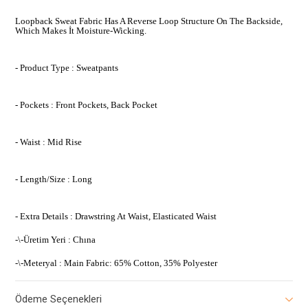
Loopback Sweat Fabric Has A Reverse Loop Structure On The Backside,
Which Makes İt Moisture-Wicking.
- Product Type : Sweatpants
- Pockets : Front Pockets, Back Pocket
- Waist : Mid Rise
- Length/Size : Long
- Extra Details : Drawstring At Waist, Elasticated Waist
-\-Üretim Yeri : Chına
-\-Meteryal : Main Fabric: 65% Cotton, 35% Polyester
Ödeme Seçenekleri