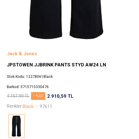
Beppi
JJXX
Puma
Tuğba
Converse
Benetton
Jack & Jones
Jack & Jones
JPSTOWEN JJBRINK PANTS STYD AW24 LN
Gap
Koton
Stok Kodu:
12278061Black
Wrangler
Barkod:
5715715330476
Lee
4.157,99
TL
- %30
2.910,59
TL
Only
Renkler:
Black
-
97611
Nike
Levi`s
Erke