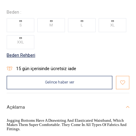
Beden :
S
M
L
XL
XXL
Beden Rehberi
15
gün içerisinde ücretsiz iade
Gelince haber ver
Açıklama
Jogging Bottoms Have A Drawstring And Elasticated Waistband, Which
Makes Them Super Comfortable. They Come İn All Types Of Fabrics And
Fittings.