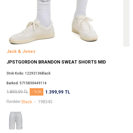
Beppi
JJXX
Puma
Tuğba
Converse
Benetton
Jack & Jones
Jack & Jones
JPSTGORDON BRANDON SWEAT SHORTS MID
Gap
Koton
Stok Kodu:
12292136Black
Wrangler
Barkod:
5715830449114
Lee
1.899,99
TL
- %26
1.399,99
TL
Only
Renkler:
Black
-
198345
Nike
Levi`s
Erke