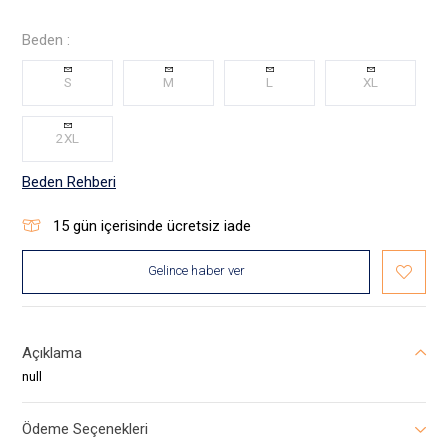
Beden :
S
M
L
XL
2XL
Beden Rehberi
15
gün içerisinde ücretsiz iade
Gelince haber ver
Açıklama
null
Ödeme Seçenekleri