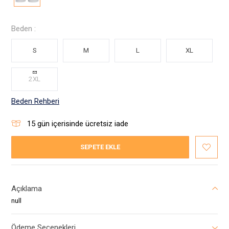
Beden :
S
M
L
XL
2XL
Beden Rehberi
15
gün içerisinde ücretsiz iade
SEPETE EKLE
Açıklama
null
Ödeme Seçenekleri