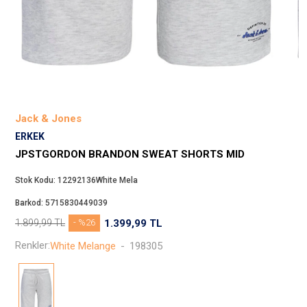
Beppi
JJXX
Puma
Tuğba
Converse
Benetton
Jack & Jones
Jack & Jones
ERKEK
Gap
JPSTGORDON BRANDON SWEAT SHORTS MID
Koton
Stok Kodu:
12292136White Mela
Wrangler
Barkod:
5715830449039
Lee
1.899,99
TL
- %26
1.399,99
TL
Only
Renkler:
White Melange
-
198305
Nike
Levi`s
Erke