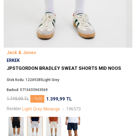
Beppi
JJXX
Puma
Tuğba
Converse
Benetton
Jack & Jones
Jack & Jones
ERKEK
Gap
JPSTGORDON BRADLEY SWEAT SHORTS MID NOOS
Koton
Stok Kodu:
12249285Light Grey
Wrangler
Barkod:
5715433943569
Lee
1.749,99
TL
- %20
1.399,99
TL
Only
Renkler:
Light Grey Melange
-
196573
Nike
Levi`s
Erke