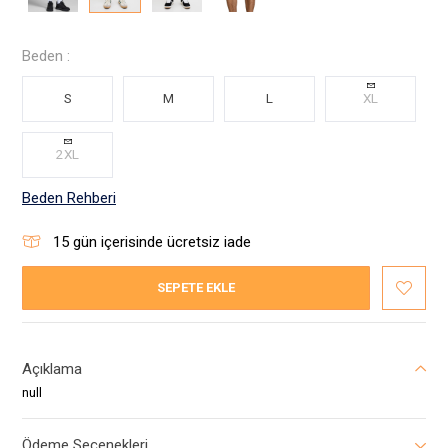
Beden :
S
M
L
XL
2XL
Beden Rehberi
15
gün içerisinde ücretsiz iade
SEPETE EKLE
Açıklama
null
Ödeme Seçenekleri