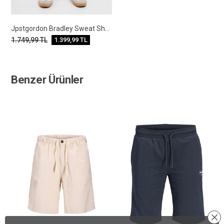
Jpstgordon Bradley Sweat Shorts Mıd Noos
1.749,99
TL
1.399,99
TL
Benzer Ürünler